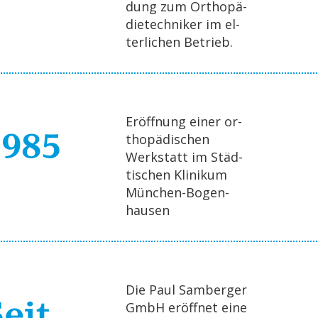
dung zum Or­tho­pä­
die­tech­ni­ker im el­
ter­li­chen Be­trieb.
Er­öff­nung einer or­
1985
tho­pä­di­schen
Werk­statt im Städ­
ti­schen Kli­ni­kum
Mün­chen-Bo­gen­
hau­sen
Die Paul Sam­ber­ger
eit
GmbH er­öff­net eine