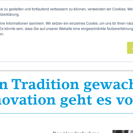
UCHUNG
UNSERE STANDORTE
AKTUELLES
MAGAZI
al zu gestalten und fortlaufend verbessern zu können, verwenden wir Cookies. We
tzerklärung.
eine Informationen sammeln. Wir setzen ein einzelnes Cookie, um uns für Ihren n
. Es könnte sein, dass Sie auf unserer Website eine eingeschränkte Nutzererfahrun
en.
Sanitätshaus
Rehatechnik
Homecare
n Tra­di­ti­on ge­wa
o­va­ti­on geht es v