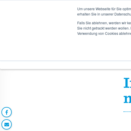
TERMINB
Um unsere Webseite für Sie optim
erhalten Sie in unserer Datenschu
Falls Sie ablehnen, werden wir k
Zum
Zum
Sie nicht getrackt werden wollen
Hauptinhalt
Hauptmenü
Verwendung von Cookies ablehn
springen
springen
Startseite
Orthopädietechnik
Bestellungen
I
n