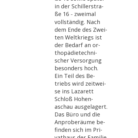
in der Schil­ler­stra­
ße 16
zwei­mal
–
voll­stän­dig. Nach
dem Ende des Zwei­
ten Welt­kriegs ist
der Be­darf an or­
tho­pä­die­tech­ni­
scher Ver­sor­gung
be­son­ders hoch.
Ein Teil des Be­
triebs wird zeit­wei­
se ins La­za­rett
Schloß Ho­hen­
aschau aus­ge­la­gert.
Das Büro und die
An­pro­be­räu­me be­
fin­den sich im Pri­
vat­haus der Fa­mi­lie