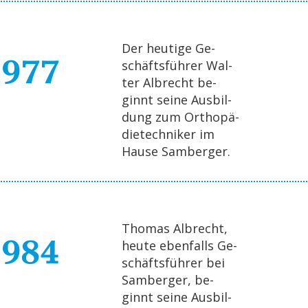
Der heu­ti­ge Ge­
1977
schäfts­füh­rer Wal­
ter Al­brecht be­
ginnt seine Aus­bil­
dung zum Or­tho­pä­
die­tech­ni­ker im
Hause Sam­ber­ger.
Tho­mas Al­brecht,
1984
heute eben­falls Ge­
schäfts­füh­rer bei
Sam­ber­ger, be­
ginnt seine Aus­bil­