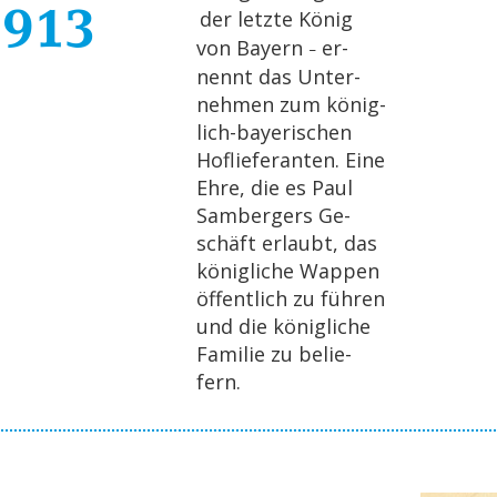
1913
der letz­te König
von Bay­ern
er­
–
nennt das Un­ter­
neh­men zum kö­nig­
lich-baye­ri­schen
Hof­lie­fe­ran­ten. Eine
Ehre, die es Paul
Sam­ber­gers Ge­
schäft er­laubt, das
kö­nig­li­che Wap­pen
öf­fent­lich zu füh­ren
und die kö­nig­li­che
Fa­mi­lie zu be­lie­
fern.