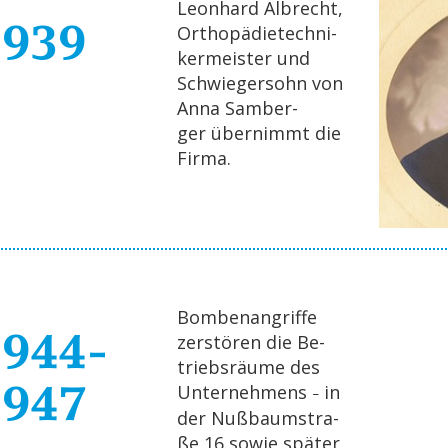
Le­on­hard Al­brecht,
1939
Or­tho­pä­die­tech­ni­
ker­meis­ter und
Schwie­ger­sohn von
Anna Sam­ber­
ger über­nimmt die
Firma.
Bom­ben­an­grif­fe
1944-
zer­stö­ren die Be­
triebs­räu­me des
1947
Un­ter­neh­mens
in
–
der Nuß­baum­stra­
ße 16 sowie spä­ter