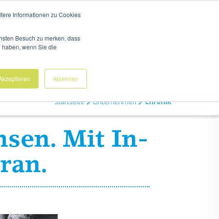
N
UNTERNEHMEN
KARRIERE
ÄRZTE & PARTNER
itere Informationen zu Cookies
ächsten Besuch zu merken, dass
g haben, wenn Sie die
Analysezentrum
Neuroteam
Akzeptieren
Ablehnen
Startseite
Unternehmen
Chronik
ch­sen. Mit In­
oran.