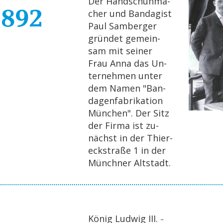
Der Hand­schuh­ma­
1892
cher und Ban­da­gist
Paul Sam­ber­ger
grün­det ge­mein­
sam mit sei­ner
Frau Anna das Un­
ter­neh­men unter
dem Namen "Ban­
da­gen­fa­bri­ka­ti­on
Mün­chen". Der Sitz
der Firma ist zu­
nächst in der Thie­r­
eck­stra­ße 1 in der
Münch­ner Alt­stadt.
König Lud­wig III.
–