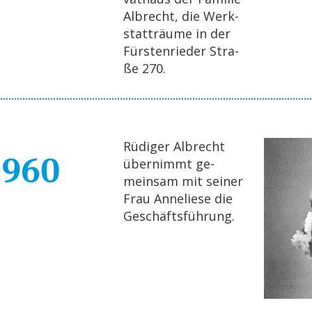
Al­brecht, die Werk­
statt­räu­me in der
Fürs­ten­rie­der Stra­
ße 270.
Rü­di­ger Al­brecht
1960
über­nimmt ge­
mein­sam mit sei­ner
Frau An­ne­lie­se die
Ge­schäfts­füh­rung.