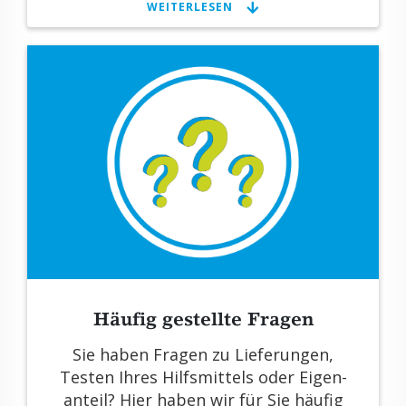
WEI­TER­LE­SEN
Häu­fig ge­stell­te Fra­gen
Sie haben Fra­gen zu Lie­fe­run­gen,
Tes­ten Ihres Hilfs­mit­tels oder Ei­gen­
an­teil? Hier haben wir für Sie häu­fig