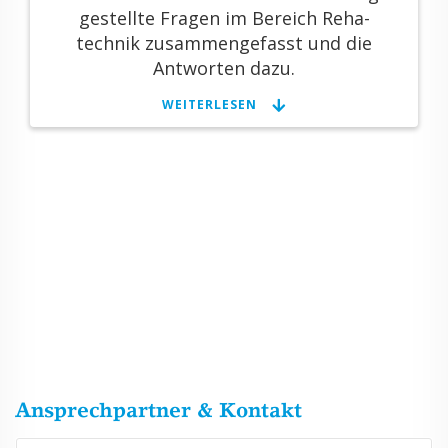
ge­stell­te Fra­gen im Be­reich Re­ha­
tech­nik zu­sam­men­ge­fasst und die
Ant­wor­ten dazu.
WEI­TER­LE­SEN
Ansprechpartner & Kontakt