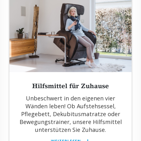
Hilfs­mit­tel für Zu­hau­se
Un­be­schwert in den ei­ge­nen vier
Wän­den leben! Ob Auf­steh­ses­sel,
Pfle­ge­bett, De­ku­bi­tus­ma­trat­ze oder
Be­we­gungs­trai­ner, un­se­re Hilfs­mit­tel
un­ter­stüt­zen Sie Zu­hau­se.