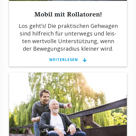
Mobil mit Rol­la­to­ren!
Los geht’s! Die prak­ti­schen Geh­wa­gen
sind hilf­reich für un­ter­wegs und leis­
ten wert­vol­le Un­ter­stüt­zung, wenn
der Be­we­gungs­ra­di­us klei­ner wird.
WEI­TER­LE­SEN