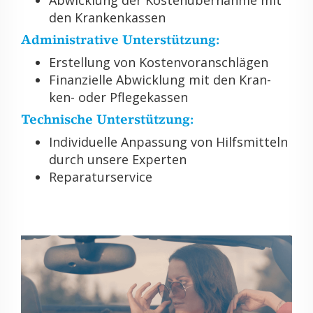
den Kran­ken­kas­sen
Ad­mi­nis­tra­ti­ve Un­ter­stüt­zung:
Er­stel­lung von Kos­ten­vor­anschlä­gen
Fi­nan­zi­el­le Ab­wick­lung mit den Kran­
ken- oder Pfle­ge­kas­sen
Tech­ni­sche Un­ter­stüt­zung:
In­di­vi­du­el­le An­pas­sung von Hilfs­mit­teln
durch un­se­re Ex­per­ten
Re­pa­ra­tur­ser­vice