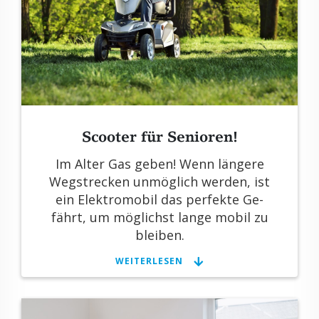
Scoo­ter für Se­nio­ren!
Im Alter Gas geben! Wenn län­ge­re
Weg­stre­cken un­mög­lich wer­den, ist
ein Elek­tro­mo­bil das per­fek­te Ge­
fährt, um mög­lichst lange mobil zu
blei­ben.
WEI­TER­LE­SEN