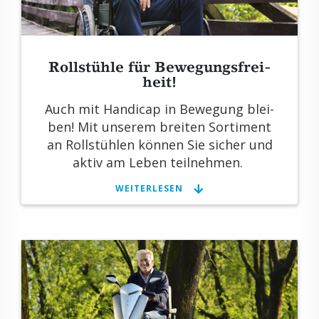
Roll­stüh­le für Be­we­gungs­frei­
heit!
Auch mit Han­di­cap in Be­we­gung blei­
ben! Mit un­se­rem brei­ten Sor­ti­ment
an Roll­stüh­len kön­nen Sie si­cher und
aktiv am Leben teil­neh­men.
WEI­TER­LE­SEN