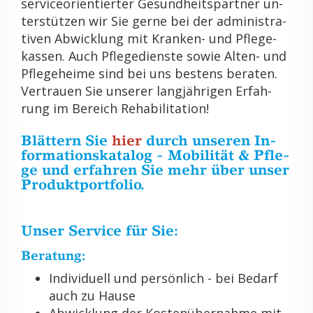
ser­vice­ori­en­tier­ter Ge­sund­heits­part­ner un­
ter­stüt­zen wir Sie gerne bei der ad­mi­nis­tra­
ti­ven Ab­wick­lung mit Kran­ken- und Pfle­ge­
kas­sen. Auch Pfle­ge­diens­te sowie Alten- und
Pfle­ge­hei­me sind bei uns bes­tens be­ra­ten.
Ver­trau­en Sie un­se­rer lang­jäh­ri­gen Er­fah­
rung im Be­reich Re­ha­bi­li­ta­ti­on!
Blät­tern Sie
hier
durch un­se­ren In­
for­ma­ti­ons­ka­ta­log - Mo­bi­li­tät & Pfle­
ge und er­fah­ren Sie mehr über unser
Pro­dukt­port­fo­lio.
Unser Ser­vice für Sie:
Be­ra­tung:
In­di­vi­du­ell und per­sön­lich - bei Be­darf
auch zu Hause
Ab­wick­lung der Kos­ten­über­nah­me mit