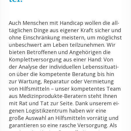
Auch Men­schen mit Han­di­cap wol­len die all­
täg­li­chen Dinge aus ei­ge­ner Kraft si­cher und
ohne Ein­schrän­kung meis­tern, um mög­lichst
un­be­schwert am Leben teil­zu­neh­men. Wir
bie­ten Be­trof­fe­nen und An­ge­hö­ri­gen die
Kom­plett­ver­sor­gung aus einer Hand: Von
der Ana­ly­se der in­di­vi­du­el­len Le­bens­si­tua­ti­
on über die kom­pe­ten­te Be­ra­tung bis hin
zur War­tung, Re­pa­ra­tur oder Ver­mie­tung
von Hilfs­mit­teln – unser kom­pe­ten­tes Team
aus Me­di­zin­pro­duk­te-Be­ra­tern steht Ihnen
mit Rat und Tat zur Seite. Dank un­se­rem ei­
ge­nen Lo­gis­tik­zen­trum haben wir eine
große Aus­wahl an Hilfs­mit­teln vor­rä­tig und
ga­ran­tie­ren so eine ra­sche Ver­sor­gung. Als