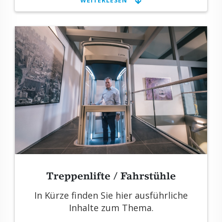
WEI­TER­LE­SEN
Trep­pen­lif­te / Fahr­stüh­le
In Kürze fin­den Sie hier aus­führ­li­che
In­hal­te zum Thema.