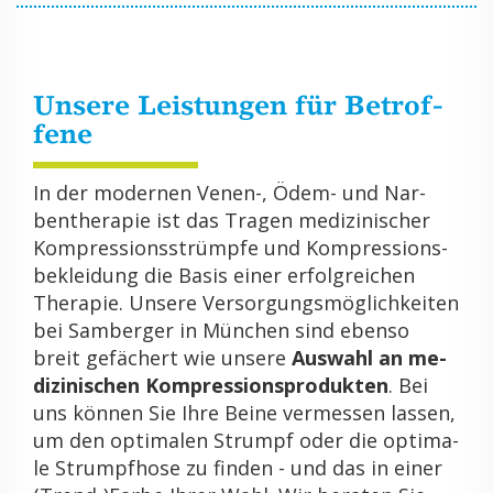
Un­se­re Leis­tun­gen für Be­trof­
fe­ne
In der mo­der­nen Venen-, Ödem- und Nar­
ben­the­ra­pie ist das Tra­gen me­di­zi­ni­scher
Kom­pres­si­ons­strümp­fe und Kom­pres­si­ons­
be­klei­dung die Basis einer er­folg­rei­chen
The­ra­pie. Un­se­re Ver­sor­gungs­mög­lich­kei­ten
bei Sam­ber­ger in Mün­chen sind eben­so
breit ge­fä­chert wie un­se­re
Aus­wahl an me­
di­zi­ni­schen Kom­pres­si­ons­pro­duk­ten
. Bei
uns kön­nen Sie Ihre Beine ver­mes­sen las­sen,
um den op­ti­ma­len Strumpf oder die op­ti­ma­
le Strumpf­ho­se zu fin­den - und das in einer