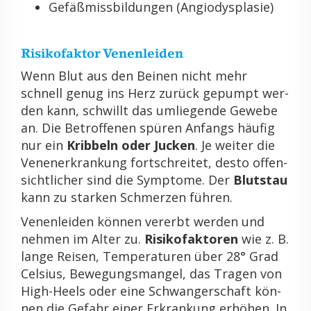
Ge­fä­ß­miss­bil­dun­gen (An­gi­odys­pla­sie)
Ri­si­ko­fak­tor Ve­nen­lei­den
Wenn Blut aus den Bei­nen nicht mehr
schnell genug ins Herz zu­rück ge­pumpt wer­
den kann, schwillt das um­lie­gen­de Ge­we­be
an. Die Be­trof­fe­nen spü­ren An­fangs häu­fig
nur ein
Krib­beln oder Ju­cken
. Je wei­ter die
Ve­nen­er­kran­kung fort­schrei­tet, desto of­fen­
sicht­li­cher sind die Sym­pto­me. Der
Blut­stau
kann zu star­ken Schmer­zen füh­ren.
Ve­nen­lei­den kön­nen ver­erbt wer­den und
neh­men im Alter zu.
Ri­si­ko­fak­to­ren
wie z. B.
lange Rei­sen, Tem­pe­ra­tu­ren über 28° Grad
Cel­si­us, Be­we­gungs­man­gel, das Tra­gen von
High-Heels oder eine Schwan­ger­schaft kön­
nen die Ge­fahr einer Er­kran­kung er­hö­hen. In