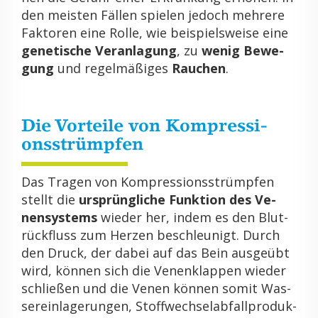
den meis­ten Fäl­len spie­len je­doch meh­re­re
Fak­to­ren eine Rolle, wie bei­spiels­wei­se eine
ge­ne­ti­sche Ver­an­la­gung
, zu
wenig Be­we­
gung
und re­gel­mä­ßi­ges
Rau­chen
.
Die Vor­tei­le von Kom­pres­si­
ons­strümp­fen
Das Tra­gen von Kom­pres­si­ons­strümp­fen
stellt die
ur­sprüng­li­che Funk­ti­on des Ve­
nen­sys­tems
wie­der her, indem es den Blut­
rück­fluss zum Her­zen be­schleu­nigt. Durch
den Druck, der dabei auf das Bein aus­ge­übt
wird, kön­nen sich die Ve­nen­klap­pen wie­der
schlie­ßen und die Venen kön­nen somit Was­
ser­ein­la­ge­run­gen, Stoff­wech­sel­ab­fall­pro­duk­