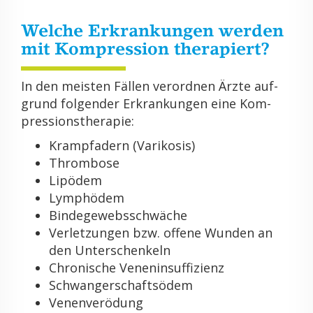
Wel­che Er­kran­kun­gen wer­den
mit Kom­pres­si­on the­ra­piert?
In den meis­ten Fäl­len ver­ord­nen Ärzte auf­
grund fol­gen­der Er­kran­kun­gen eine Kom­
pres­si­ons­the­ra­pie:
Krampf­adern (Va­ri­ko­sis)
Throm­bo­se
Lipö­dem
Lymp­hö­dem
Bin­de­ge­webs­schwä­che
Ver­let­zun­gen bzw. of­fe­ne Wun­den an
den Un­ter­schen­keln
Chro­ni­sche Ve­nen­in­suf­fi­zi­enz
Schwan­ger­schafts­ödem
Ve­nen­ver­ödung