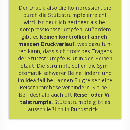
Der Druck, also die Kom­pres­si­on, die
durch die Stütz­strümp­fe er­reicht
wird, ist deut­lich ge­rin­ger als bei
Kom­pres­si­ons­strümp­fen. Au­ßer­dem
gibt es
kei­nen kon­trol­liert ab­neh­
men­den Druck­ver­lauf
, was dazu füh­
ren kann, dass sich trotz des Tra­gens
der Stütz­strümp­fe Blut in den Bei­nen
staut. Die Strümp­fe sol­len die Sym­
pto­ma­tik schwe­rer Beine lin­dern und
im Ide­al­fall bei lan­gen Flug­rei­sen eine
Rei­se­throm­bo­se ver­hin­dern. Sie hei­
ßen des­halb auch oft
Reise- oder Vi­
talstrümp­fe
. Stütz­strümp­fe gibt es
aus­schlie­ß­lich in Rund­strick.