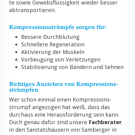
te sowie Ge­webs­flüs­sig­keit wie­der bes­ser
ab­trans­por­tie­ren.
Kom­pres­si­ons­strümp­fe sor­gen für:
Bes­se­re Durch­blu­tung
Schnel­le­re Re­ge­ne­ra­ti­on
Ak­ti­vie­rung der Mus­keln
Vor­beu­gung von Ver­let­zun­gen
Sta­bi­li­sie­rung von Bän­dern und Seh­nen
Rich­ti­ges An­zie­hen von Kom­pres­si­ons­
strümp­fen
Wer schon ein­mal einen Kom­pres­si­ons­
strumpf an­ge­zo­gen hat weiß, dass das
durch­aus eine Her­aus­for­de­rung sein kann.
Doch genau dafür sind un­se­re
Fach­be­ra­ter
in den Sa­ni­täts­häu­sern von Sam­ber­ger in