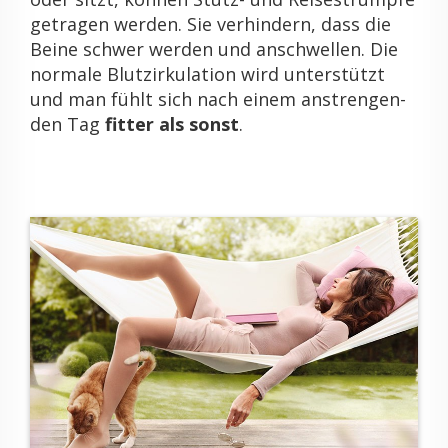
ge­tra­gen wer­den. Sie ver­hin­dern, dass die
Beine schwer wer­den und an­schwel­len. Die
nor­ma­le Blut­zir­ku­la­ti­on wird un­ter­stützt
und man fühlt sich nach einem an­stren­gen­
den Tag
fit­ter als sonst
.