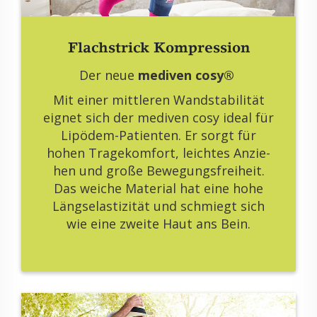
Flach­strick Kom­pres­si­on
Der neue
me­di­ven cosy®
Mit einer mitt­le­ren Wand­sta­bi­li­tät
eig­net sich der me­di­ven cosy ideal für
Lipö­dem-Pa­ti­en­ten. Er sorgt für
hohen Tra­ge­kom­fort, leich­tes An­zie­
hen und große Be­we­gungs­frei­heit.
Das wei­che Ma­te­ri­al hat eine hohe
Längs­elas­ti­zi­tät und schmiegt sich
wie eine zwei­te Haut ans Bein.