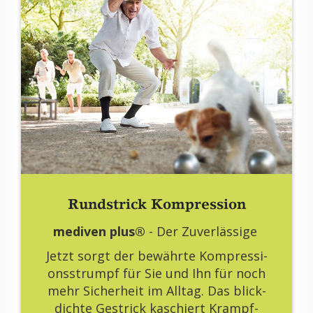
Rund­strick Kom­pres­si­on
me­di­ven plus®
- Der Zu­ver­läs­si­ge
Jetzt sorgt der be­währ­te Kom­pres­si­
ons­strumpf für Sie und Ihn für noch
mehr Si­cher­heit im All­tag. Das blick­
dich­te Ge­strick ka­schiert Krampf­