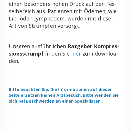
einen be­son­ders hohen Druck auf den Fes­
sel­be­reich aus. Pa­ti­en­ten mit Öde­men, wie
Lip- oder Lymp­hö­dem, wer­den mit die­ser
Art von Strümp­fen ver­sorgt.
Un­se­ren aus­führ­li­chen
Rat­ge­ber Kom­pres­
si­ons­strumpf
fin­den Sie
hier
zum down­loa­
den.
Bitte be­ach­ten Sie: Die In­for­ma­tio­nen auf die­ser
Seite er­set­zen kei­nen Arzt­be­such. Bitte wen­den Sie
sich bei Be­schwer­den an einen Spe­zia­lis­ten.