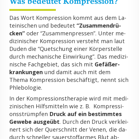
Was be­deu­tet Kom­pres­si­on?
Das Wort Kom­pres­si­on kommt aus dem La­
tei­ni­schen und be­deu­tet
“Zu­sam­men­drü­
cken”
oder “Zu­sam­men­pres­sen”. Unter me­
di­zi­ni­scher Kom­pres­si­on ver­steht man laut
Duden die “Quet­schung einer Kör­per­stel­le
durch me­cha­ni­sche Ein­wir­kung”. Das me­di­zi­
ni­sche Fach­ge­biet, das sich mit
Ge­fäß­er­
kran­kun­gen
und damit auch mit dem
Thema Kom­pres­si­on be­schäf­tigt, nennt sich
Phle­bo­lo­gie.
In der Kom­pres­si­ons­the­ra­pie wird mit me­di­
zi­ni­schen Hilfs­mit­teln wie z. B. Kom­pres­si­
ons­strümp­fen
Druck auf ein be­stimm­tes
Ge­we­be aus­ge­übt
. Durch den Druck ver­klei­
nert sich der Quer­schnitt der Venen, die da­
durch schnel­ler sauer­stoff­ar­mes Blut ab­