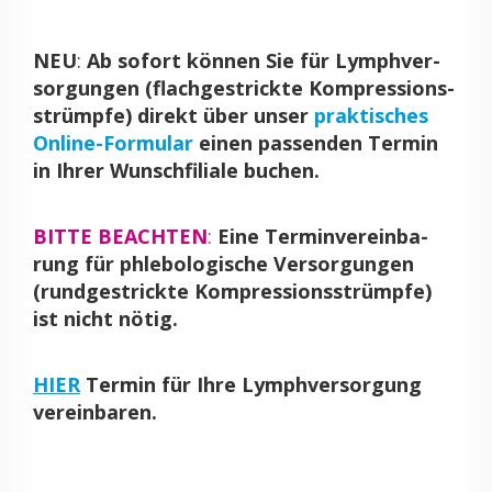
NEU
:
Ab so­fort kön­nen Sie für Lym­ph­ver­
sor­gun­gen (flach­ge­strick­te Kom­pres­si­ons­
strümp­fe) di­rekt über unser
prak­ti­sches
On­line-For­mu­lar
einen pas­sen­den Ter­min
in Ihrer Wunsch­fi­lia­le bu­chen.
BITTE BE­ACH­TEN
:
Eine Ter­min­ver­ein­ba­
rung für phle­bo­lo­gi­sche Ver­sor­gun­gen
(rund­ge­strick­te Kom­pres­si­ons­strümp­fe)
ist nicht nötig.
HIER
Ter­min für Ihre Lym­ph­ver­sor­gung
ver­ein­ba­ren.