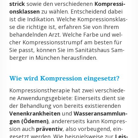
strick
sowie den ver­schie­de­nen
Kom­pres­si­
ons­klas­sen
zu wäh­len. Ent­schei­dend dabei
ist die In­di­ka­ti­on. Wel­che Kom­pres­si­ons­klas­
se die rich­ti­ge ist, er­fah­ren Sie von Ihrem
be­han­deln­den Arzt. Wel­che Farbe und wel­
cher Kom­pres­si­ons­strumpf am bes­ten für
Sie passt, kön­nen Sie im Sa­ni­täts­haus Sam­
ber­ger in Mün­chen her­aus­fin­den.
Wie wird Kom­pres­si­on ein­ge­setzt?
Kom­pres­si­ons­the­ra­pie hat zwei ver­schie­de­
ne An­wen­dungs­ge­bie­te: Ei­ner­seits dient sie
der Be­hand­lung von be­reits exis­tie­ren­den
Ve­nen­krank­hei­ten
und
Was­ser­an­samm­lun­
gen (Öde­men)
, an­de­rer­seits kann Kom­pres­
si­on auch
prä­ven­tiv
, also vor­beu­gend, ein­
ge­setzt wer­den. Wie bei­spiels­wei­se zur
Leis­