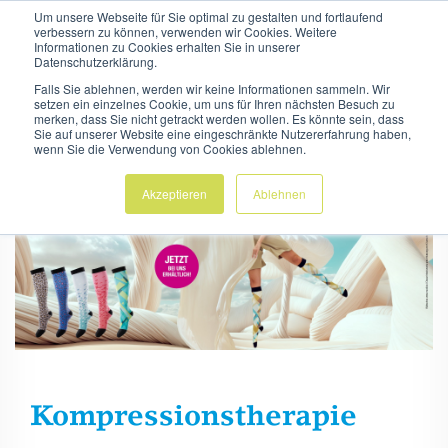
Um unsere Webseite für Sie optimal zu gestalten und fortlaufend
TOG
verbessern zu können, verwenden wir Cookies. Weitere
Zum
Zum
Informationen zu Cookies erhalten Sie in unserer
NAVI
Hauptinhalt
Hauptmenü
Datenschutzerklärung.
Startseite
Sanitätshaus
Kompressionstherapie
springen
springen
Falls Sie ablehnen, werden wir keine Informationen sammeln. Wir
setzen ein einzelnes Cookie, um uns für Ihren nächsten Besuch zu
merken, dass Sie nicht getrackt werden wollen. Es könnte sein, dass
Sie auf unserer Website eine eingeschränkte Nutzererfahrung haben,
wenn Sie die Verwendung von Cookies ablehnen.
Akzeptieren
Ablehnen
Kom­pres­si­ons­the­ra­pie