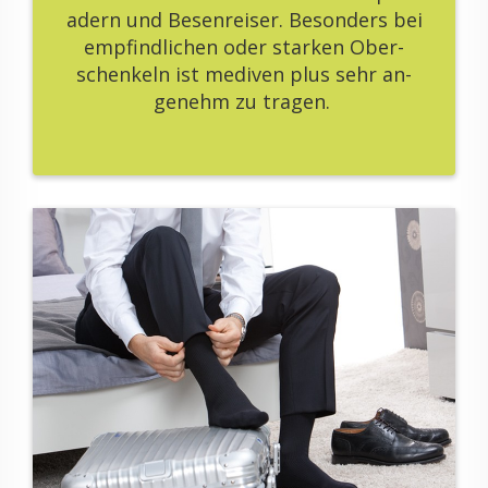
adern und Be­sen­rei­ser. Be­son­ders bei
emp­find­li­chen oder star­ken Ober­
schen­keln ist me­di­ven plus sehr an­
ge­nehm zu tra­gen.