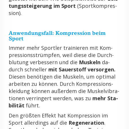
tungs­stei­ge­rung im Sport
(Sport­kom­pres­
si­on).
An­wen­dungs­fall: Kom­pres­si­on beim
Sport
Immer mehr Sport­ler trai­nie­ren mit Kom­
pres­si­ons­strümp­fen, weil diese die Durch­
blu­tung ver­bes­sern und die
Mus­keln
da­
durch schnel­ler
mit Sauer­stoff ver­sor­gen.
Die­sen be­nö­ti­gen die Mus­keln, um op­ti­mal
ar­bei­ten zu kön­nen. Durch Kom­pres­si­on­s­
klei­dung kön­nen au­ßer­dem die Mus­kel­vi­bra­
tio­nen ver­rin­gert wer­den, was zu
mehr Sta­
bi­li­tät
führt.
Den grö­ß­ten Ef­fekt hat Kom­pres­si­on im
Sport al­ler­dings auf die
Re­ge­ne­ra­ti­on
.