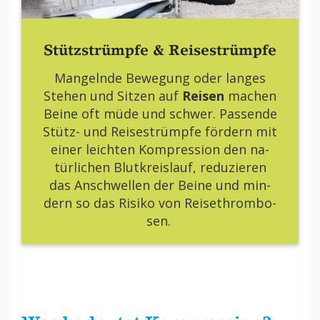
Stütz­strümp­fe & Rei­se­strümp­fe
Man­geln­de Be­we­gung oder lan­ges
Ste­hen und Sit­zen auf
Rei­sen
ma­chen
Beine oft müde und schwer. Pas­sen­de
Stütz- und Rei­se­strümp­fe för­dern mit
einer leich­ten Kom­pres­si­on den na­
tür­li­chen Blut­kreis­lauf, re­du­zie­ren
das An­schwel­len der Beine und min­
dern so das Ri­si­ko von Rei­se­throm­bo­
sen.