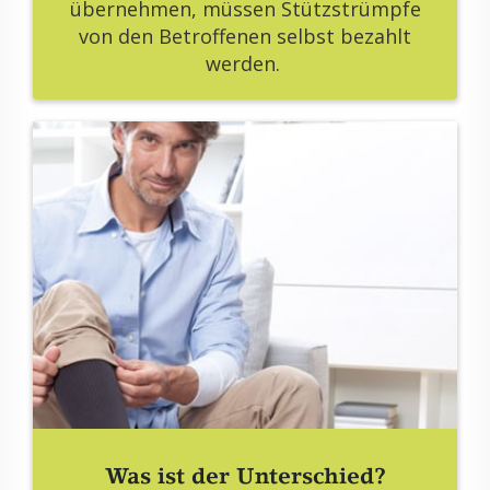
über­neh­men, müs­sen Stütz­strümp­fe
von den Be­trof­fe­nen selbst be­zahlt
wer­den.
Was ist der Un­ter­schied?