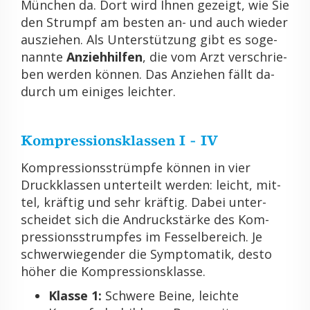
Mün­chen da. Dort wird Ihnen ge­zeigt, wie Sie
den Strumpf am bes­ten an- und auch wie­der
aus­zie­hen. Als Un­ter­stüt­zung gibt es so­ge­
nann­te
An­zieh­hil­fen
, die vom Arzt ver­schrie­
ben wer­den kön­nen. Das An­zie­hen fällt da­
durch um ei­ni­ges leich­ter.
Kom­pres­si­ons­klas­sen I - IV
Kom­pres­si­ons­strümp­fe kön­nen in vier
Druck­klas­sen un­ter­teilt wer­den: leicht, mit­
tel, kräf­tig und sehr kräf­tig. Dabei un­ter­
schei­det sich die An­druck­stär­ke des Kom­
pres­si­ons­strump­fes im Fes­sel­be­reich. Je
schwer­wie­gen­der die Sym­pto­ma­tik, desto
höher die Kom­pres­si­ons­klas­se.
Klas­se 1:
Schwe­re Beine, leich­te