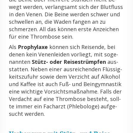
wegt wer­den, ver­lang­samt sich der Blut­fluss
in den Venen. Die Beine wer­den schwer und
schwel­len an, die Waden fan­gen an zu
schmer­zen. All das kön­nen erste An­zei­chen
für eine Throm­bo­se sein.
Als
Pro­phy­la­xe
kön­nen sich Rei­sen­de, bei
denen kein Ve­nen­lei­den vor­liegt, mit so­ge­
nann­ten
Stütz- oder Rei­se­strümp­fen
aus­
stat­ten. Neben einer aus­rei­chen­den Flüs­sig­
keits­zu­fuhr sowie dem Ver­zicht auf Al­ko­hol
und Kaf­fee ist auch Fuß- und Bein­gym­nas­tik
eine wich­ti­ge Vor­sichts­maß­nah­me. Falls der
Ver­dacht auf eine Throm­bo­se be­steht, soll­
te immer ein Fach­arzt (Phle­bo­lo­ge) auf­ge­
sucht wer­den.