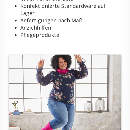
Kon­fek­tio­nier­te Stan­dard­ware auf
Lager
An­fer­ti­gun­gen nach Maß
An­zieh­hil­fen
Pfle­ge­pro­duk­te