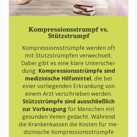
Kom­pres­si­ons­strumpf vs.
Stütz­strumpf
Kom­pres­si­ons­strümp­fe wer­den oft
mit Stütz­strümp­fen ver­wech­selt.
Dabei gibt es eine klare Un­ter­schei­
dung:
Kom­pres­si­ons­strümp­fe sind
me­di­zi­ni­sche Hilfs­mit­tel
, die bei
einer vor­lie­gen­den Er­kran­kung von
einem Arzt ver­schrie­ben wer­den.
Stütz­strümp­fe sind aus­schlie­ß­lich
zur Vor­beu­gung
für Men­schen mit
ge­sun­den Venen ge­dacht. Wäh­rend
die Kran­ken­kas­sen die Kos­ten für me­
di­zi­ni­sche Kom­pres­si­ons­strümp­fe