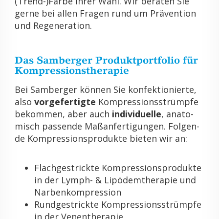
(Trend-)Farbe Ihrer Wahl. Wir be­ra­ten Sie
gerne bei allen Fra­gen rund um Prä­ven­ti­on
und Re­ge­ne­ra­ti­on.
Das Sam­ber­ger Pro­dukt­port­fo­lio für
Kom­pres­si­ons­the­ra­pie
Bei Sam­ber­ger kön­nen Sie kon­fek­tio­nier­te,
also
vor­ge­fer­tig­te
Kom­pres­si­ons­strümp­fe
be­kom­men, aber auch
in­di­vi­du­el­le
, ana­to­
misch pas­sen­de Ma­ß­an­fer­ti­gun­gen. Fol­gen­
de Kom­pres­si­ons­pro­duk­te bie­ten wir an:
Flach­ge­strick­te Kom­pres­si­ons­pro­duk­te
in der Lymph- & Lipö­dem­the­ra­pie und
Nar­ben­kom­pres­si­on
Rund­ge­strick­te Kom­pres­si­ons­strümp­fe
in der Ve­nen­the­ra­pie