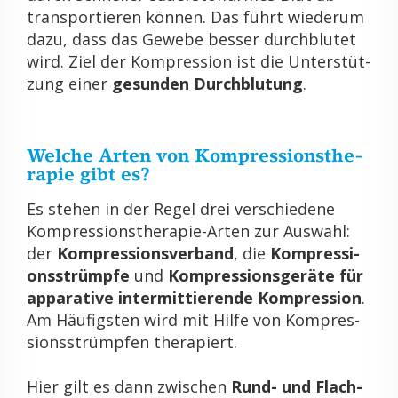
trans­por­tie­ren kön­nen. Das führt wie­der­um
dazu, dass das Ge­we­be bes­ser durch­blu­tet
wird. Ziel der Kom­pres­si­on ist die Un­ter­stüt­
zung einer
ge­sun­den Durch­blu­tung
.
Wel­che Arten von Kom­pres­si­ons­the­
ra­pie gibt es?
Es ste­hen in der Regel drei ver­schie­de­ne
Kom­pres­si­ons­the­ra­pie-Arten zur Aus­wahl:
der
Kom­pres­si­ons­ver­band
, die
Kom­pres­si­
ons­strümp­fe
und
Kom­pres­si­ons­ge­rä­te für
ap­pa­ra­ti­ve in­ter­mit­tie­ren­de Kom­pres­si­on
.
Am Häu­figs­ten wird mit Hilfe von Kom­pres­
si­ons­strümp­fen the­ra­piert.
Hier gilt es dann zwi­schen
Rund- und Flach­