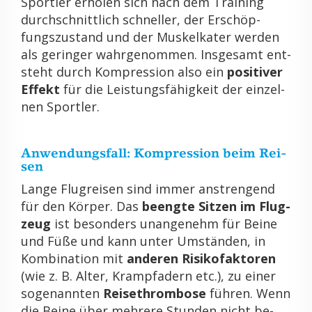
Sport­ler er­ho­len sich nach dem Trai­ning
durch­schnitt­lich schnel­ler, der Er­schöp­
fungs­zu­stand und der Mus­kel­ka­ter wer­den
als ge­rin­ger wahr­ge­nom­men. Ins­ge­samt ent­
steht durch Kom­pres­si­on also ein
po­si­ti­ver
Ef­fekt
für die Leis­tungs­fä­hig­keit der ein­zel­
nen Sport­ler.
An­wen­dungs­fall: Kom­pres­si­on beim Rei­
sen
Lange Flug­rei­sen sind immer an­stren­gend
für den Kör­per. Das
be­eng­te Sit­zen im Flug­
zeug
ist be­son­ders un­an­ge­nehm für Beine
und Füße und kann unter Um­stän­den, in
Kom­bi­na­ti­on mit
an­de­ren Ri­si­ko­fak­to­ren
(wie z. B. Alter, Krampf­adern etc.), zu einer
so­ge­nann­ten
Rei­se­throm­bo­se
füh­ren. Wenn
die Beine über meh­re­re Stun­den nicht be­