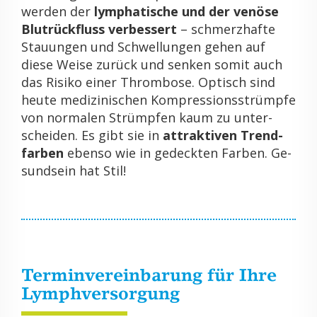
wer­den der
lympha­ti­sche und der ve­nö­se
Blut­rück­fluss ver­bes­sert
– schmerz­haf­te
Stau­un­gen und Schwel­lun­gen gehen auf
diese Weise zu­rück und sen­ken somit auch
das Ri­si­ko einer Throm­bo­se. Op­tisch sind
heute me­di­zi­ni­schen Kom­pres­si­ons­strümp­fe
von nor­ma­len Strümp­fen kaum zu un­ter­
schei­den. Es gibt sie in
at­trak­ti­ven Trend­
far­ben
eben­so wie in ge­deck­ten Far­ben. Ge­
sund­sein hat Stil!
Ter­min­ver­ein­ba­rung für Ihre
Lym­ph­ver­sor­gung