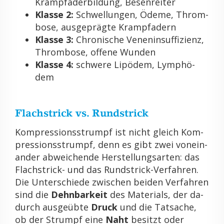
Krampf­ader­bil­dung, Be­sen­rei­ter
Klas­se 2:
Schwel­lun­gen, Ödeme, Throm­
bo­se, aus­ge­präg­te Krampf­adern
Klas­se 3:
Chro­ni­sche Ve­nen­in­suf­fi­zi­enz,
Throm­bo­se, of­fe­ne Wun­den
Klas­se 4:
schwe­re Lipö­dem, Lymp­hö­
dem
Flach­strick vs. Rund­strick
Kom­pres­si­ons­strumpf ist nicht gleich Kom­
pres­si­ons­strumpf, denn es gibt zwei von­ein­
an­der ab­wei­chen­de Her­stel­lungs­ar­ten: das
Flach­strick- und das Rund­strick-Ver­fah­ren.
Die Un­ter­schie­de zwi­schen bei­den Ver­fah­ren
sind die
Dehn­bar­keit
des Ma­te­ri­als, der da­
durch aus­ge­üb­te
Druck
und die Tat­sa­che,
ob der Strumpf eine
Naht
be­sitzt oder