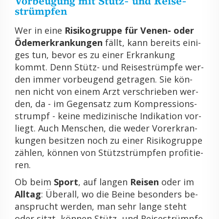
Vor­beu­gung mit Stütz- und Rei­se­
strümp­fen
Wer in eine
Ri­si­ko­grup­pe für Venen- oder
Öde­m­er­kran­kun­gen
fällt, kann be­reits ei­ni­
ges tun, bevor es zu einer Er­kran­kung
kommt. Denn Stütz- und Rei­se­strümp­fe wer­
den immer vor­beu­gend ge­tra­gen. Sie kön­
nen nicht von einem Arzt ver­schrie­ben wer­
den, da - im Ge­gen­satz zum Kom­pres­si­ons­
strumpf - keine me­di­zi­ni­sche In­di­ka­ti­on vor­
liegt. Auch Men­schen, die weder Vor­er­kran­
kun­gen be­sit­zen noch zu einer Ri­si­ko­grup­pe
zäh­len, kön­nen von Stütz­strümp­fen pro­fi­tie­
ren.
Ob beim
Sport
, auf lan­gen
Rei­sen
oder im
All­tag
: Über­all, wo die Beine be­son­ders be­
an­sprucht wer­den, man sehr lange steht
oder sitzt, kön­nen Stütz- und Rei­se­strümp­fe