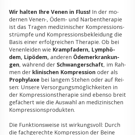
Wir hal­ten Ihre Venen in Fluss!
In der mo­
der­nen Venen-, Ödem- und Nar­ben­the­ra­pie
ist das Tra­gen me­di­zi­ni­scher Kom­pres­si­ons­
strümp­fe und Kom­pres­si­ons­be­klei­dung die
Basis einer er­folg­rei­chen The­ra­pie. Ob bei
Ve­nen­lei­den wie
Krampf­adern, Lymp­hö­
dem, Lipö­dem,
an­de­ren
Öde­m­er­kran­kun­
gen
, wäh­rend der
Schwan­ger­schaft
, im Rah­
men der
kli­ni­schen Kom­pres­si­on
oder als
Pro­phy­la­xe
bei lan­gem Ste­hen oder auf Rei­
sen: Un­se­re Ver­sor­gungs­mög­lich­kei­ten in
der Kom­pres­si­ons­the­ra­pie sind eben­so breit
ge­fä­chert wie die Aus­wahl an me­di­zi­ni­schen
Kom­pres­si­ons­pro­duk­ten.
Die Funk­ti­ons­wei­se ist wir­kungs­voll: Durch
die fach­ge­rech­te Kom­pres­si­on der Beine