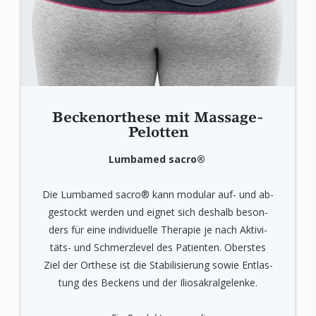
Be­cken­or­the­se mit Mas­sa­ge-
Pe­lot­ten
Lum­ba­med sacro®
Die Lum­ba­med sacro® kann mo­du­lar auf- und ab­
ge­stockt wer­den und eig­net sich des­halb be­son­
ders für eine in­di­vi­du­el­le The­ra­pie je nach Ak­ti­vi­
täts- und Schmerz­le­vel des Pa­ti­en­ten. Obers­tes
Ziel der Or­the­se ist die Sta­bi­li­sie­rung sowie Ent­las­
tung des Be­ckens und der Ilio­sa­kral­ge­len­ke.