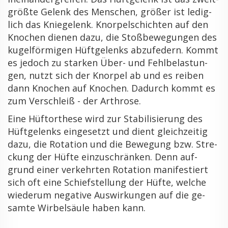
grö­ß­te Ge­lenk des Men­schen, grö­ßer ist le­dig­
lich das Knie­ge­lenk. Knor­pel­schich­ten auf den
Kno­chen die­nen dazu, die Stoß­be­we­gun­gen des
ku­gel­för­mi­gen Hüft­ge­lenks ab­zu­fe­dern. Kommt
es je­doch zu star­ken Über- und Fehl­be­las­tun­
gen, nutzt sich der Knor­pel ab und es rei­ben
dann Kno­chen auf Kno­chen. Da­durch kommt es
zum Ver­schleiß - der Ar­thro­se.
Eine Hüf­t­or­the­se wird zur Sta­bi­li­sie­rung des
Hüft­ge­lenks ein­ge­setzt und dient gleich­zei­tig
dazu, die Ro­ta­ti­on und die Be­we­gung bzw. Stre­
ckung der Hüfte ein­zu­schrän­ken. Denn auf­
grund einer ver­kehr­ten Ro­ta­ti­on ma­ni­fes­tiert
sich oft eine Schief­stel­lung der Hüfte, wel­che
wie­der­um ne­ga­ti­ve Aus­wir­kun­gen auf die ge­
sam­te Wir­bel­säu­le haben kann.