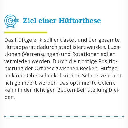
Ziel einer Hüf­t­or­the­se
Das Hüft­ge­lenk soll ent­las­tet und der ge­sam­te
Hüft­ap­pa­rat da­durch sta­bi­li­siert wer­den. Lu­xa­
tio­nen (Ver­ren­kun­gen) und Ro­ta­tio­nen sol­len
ver­mie­den wer­den. Durch die rich­ti­ge Po­si­tio­
nie­rung der Or­the­se zwi­schen Be­cken, Hüft­ge­
lenk und Ober­schen­kel kön­nen Schmer­zen deut­
lich ge­lin­dert wer­den. Das op­ti­mier­te Ge­lenk
kann in der rich­ti­gen Be­cken-Bein­stel­lung blei­
ben.