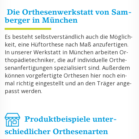
Die Or­the­sen­werk­statt von Sam­
ber­ger in Mün­chen
Es be­steht selbst­ver­ständ­lich auch die Mög­lich­
keit, eine Hüf­t­or­the­se nach Maß an­zu­fer­ti­gen.
In un­se­rer Werk­statt in Mün­chen ar­bei­ten Or­
tho­pä­die­tech­ni­ker, die auf in­di­vi­du­el­le Or­the­
sen­an­fer­ti­gun­gen spe­zia­li­siert sind. Au­ßer­dem
kön­nen vor­ge­fer­tig­te Or­the­sen hier noch ein­
mal rich­tig ein­ge­stellt und an den Trä­ger an­ge­
passt wer­den.
Pro­dukt­bei­spie­le un­ter­
schied­li­cher Or­the­sen­ar­ten