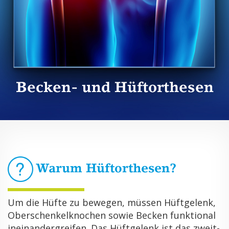
Becken- und Hüftorthesen
Warum Hüf­t­or­the­sen?
Um die Hüfte zu be­we­gen, müs­sen Hüft­ge­lenk,
Ober­schen­kel­kno­chen sowie Be­cken funk­tio­nal
in­ein­an­der­grei­fen. Das Hüft­ge­lenk ist das zweit­