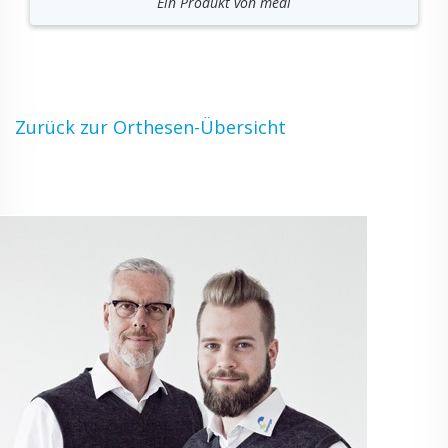
Ein Pro­dukt von medi
Zu­rück zur Or­the­sen-Über­sicht