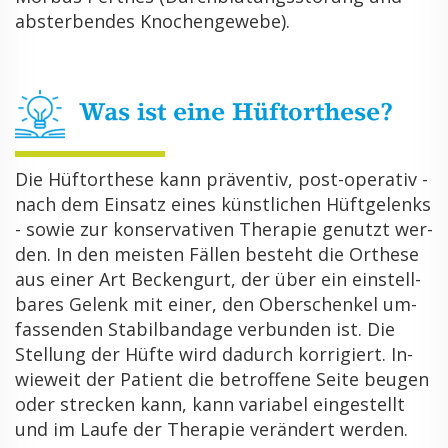
ab­ster­ben­des Kno­chen­ge­we­be).
Was ist eine Hüf­t­or­the­se?
Die Hüf­t­or­the­se kann prä­ven­tiv, post-ope­ra­tiv -
nach dem Ein­satz eines künst­li­chen Hüft­ge­lenks
- sowie zur kon­ser­va­ti­ven The­ra­pie ge­nutzt wer­
den. In den meis­ten Fäl­len be­steht die Or­the­se
aus einer Art Be­cken­gurt, der über ein ein­stell­
ba­res Ge­lenk mit einer, den Ober­schen­kel um­
fas­sen­den Sta­bil­ban­da­ge ver­bun­den ist. Die
Stel­lung der Hüfte wird da­durch kor­ri­giert. In­
wie­weit der Pa­ti­ent die be­trof­fe­ne Seite beu­gen
oder stre­cken kann, kann va­ria­bel ein­ge­stellt
und im Laufe der The­ra­pie ver­än­dert wer­den.