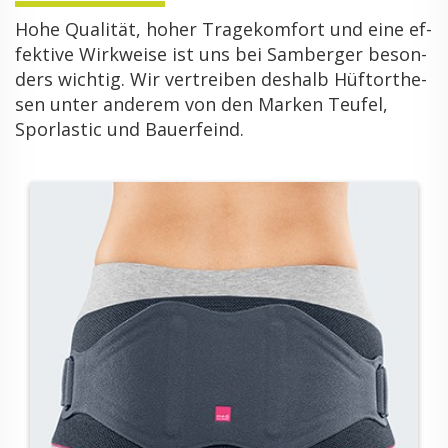
Hohe Qua­li­tät, hoher Tra­ge­kom­fort und eine ef­
fek­ti­ve Wirk­wei­se ist uns bei Sam­ber­ger be­son­
ders wich­tig. Wir ver­trei­ben des­halb Hüf­t­or­the­
sen unter an­de­rem von den Mar­ken Teu­fel,
Sporlastic und Bau­er­feind.