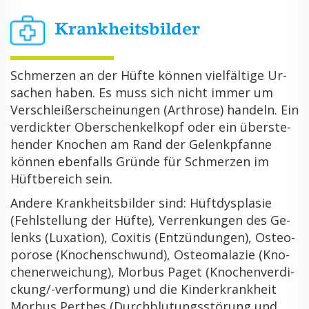
Krank­heits­bil­der
Schmer­zen an der Hüfte kön­nen viel­fäl­ti­ge Ur­
sa­chen haben. Es muss sich nicht immer um
Ver­schlei­ß­er­schei­nun­gen (Ar­thro­se) han­deln. Ein
ver­dick­ter Ober­schen­kel­kopf oder ein über­ste­
hen­der Kno­chen am Rand der Ge­lenk­pfan­ne
kön­nen eben­falls Grün­de für Schmer­zen im
Hüft­be­reich sein.
An­de­re Krank­heits­bil­der sind: Hüft­dys­pla­sie
(Fehl­stel­lung der Hüfte), Ver­ren­kun­gen des Ge­
lenks (Lu­xa­ti­on), Coxi­tis (Ent­zün­dun­gen), Os­teo­
po­ro­se (Kno­chen­schwund), Os­teo­mala­zie (Kno­
che­ner­wei­chung), Mor­bus Paget (Kno­chen­ver­di­
ckung/-ver­for­mung) und die Kin­der­krank­heit
Mor­bus Per­thes (Durch­blu­tungs­stö­rung und