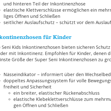
und hin­te­ren Teil der In­kon­ti­nenz­ho­se
elas­ti­sche Klett­ver­schlüs­se er­mög­li­chen ein mehr
li­ges Öff­nen und Schlie­ßen
seit­li­cher Aus­lauf­schutz – schützt vor dem Aus­lau­
­kon­ti­nenz­ho­sen für Kin­der
 Seni Kids In­kon­ti­nenz­ho­sen bie­ten si­che­ren Schutz
­der mit In­kon­ti­nenz. Emp­foh­len für Kin­der, denen d
ins­te Größe der Super Seni In­kon­ti­nenz­ho­sen zu gr
Näs­se­indi­ka­tor – in­for­miert über den Wech­sel­be­
dop­pel­tes An­pas­sungs­sys­tem für volle Be­we­gung
frei­heit und Si­cher­heit
ein brei­ter, elas­ti­scher Rü­cken­ab­schluss
elas­ti­sche Kle­be­klett­ver­schlüs­se zum mehr­ma­
gen Öff­nen und Schlie­ßen