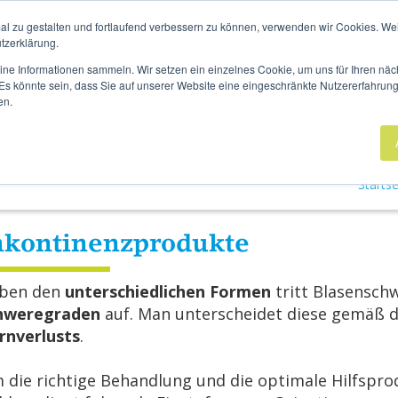
UCHUNG
UNSERE STANDORTE
AKTUELLES
MAGAZI
al zu gestalten und fortlaufend verbessern zu können, verwenden wir Cookies. We
tzerklärung.
eine Informationen sammeln. Wir setzen ein einzelnes Cookie, um uns für Ihren n
. Es könnte sein, dass Sie auf unserer Website eine eingeschränkte Nutzererfahrun
en.
Sanitätshaus
Rehatechnik
Homecare
Starts
­kon­ti­nenz­pro­duk­te
ben den
un­ter­schied­li­chen For­men
tritt Bla­sen­sch
hwe­re­gra­den
auf. Man un­ter­schei­det diese gemäß 
n­ver­lusts
.
die rich­ti­ge Be­hand­lung und die op­ti­ma­le Hilfs­pro­d