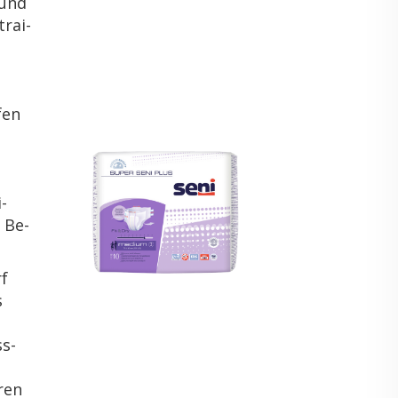
 und
trai­
fen
i­
e Be­
rf
s
ss­
­ren