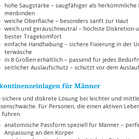
hohe Saug­stär­ke – saug­fä­hi­ger als her­kömm­li­che
men­bin­den
wei­che Ober­flä­che – be­son­ders sanft zur Haut
weich und ge­räusch­neu­tral – höchs­te Dis­kre­ti­on 
bes­ter Tra­ge­kom­fort
ein­fa­che Hand­ha­bung – si­che­re Fi­xie­rung in der U
ter­wä­sche
in 8 Grö­ßen er­hält­lich – pas­send für jedes Be­dürf­
seit­li­cher Aus­lauf­schutz – schützt vor dem Aus­lau­
­kon­ti­nenz­ein­la­gen für Män­ner
 si­che­re und dis­kre­te Lö­sung bei leich­ter und mitt­le
­sen­schwä­che. Für Per­so­nen, die einen ak­ti­ven Le­be
l füh­ren.
ana­to­mi­sche Pass­form spe­zi­ell für Män­ner – per­fe
An­pas­sung an den Kör­per