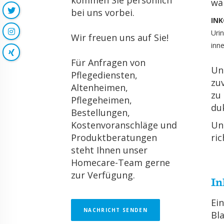
kommen Sie persönlich
wäh
bei uns vorbei.
IN­
Urin
Wir freuen uns auf Sie!
in­n
Für Anfragen von
Un­
Pflegediensten,
zu­
Altenheimen,
zu 
Pflegeheimen,
du
Bestellungen,
Kostenvoranschläge und
Un
Produktberatungen
ric
steht Ihnen unser
Homecare-Team gerne
zur Verfügung.
In
Ein
NACHRICHT SENDEN
Bla