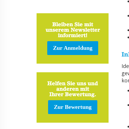
Bleiben Sie mit
unserem Newsletter
informiert!
Zur Anmeldung
In
Ide
ge­
kon
Helfen Sie uns und
anderen mit
Ihrer Bewertung.
Zur Bewertung