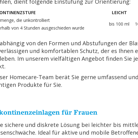
­len, dient fol­gen­de Ein­stu­fung zur Ori­en­tie­rung:
KON­TI­NENZ­STU­FE
LEICHT
­men­ge, die un­kon­trol­liert
bis 100 ml
1
er­halb von 4 Stun­den aus­ge­schie­den wurde
ab­hän­gig von den For­men und Ab­stu­fun­gen der Bla­
ver­läs­si­gen und kom­for­ta­blen Schutz, der es Ihnen 
leben. Im un­se­rem viel­fäl­ti­gen An­ge­bot fin­den Sie
kt.
ser Home­ca­re-Team berät Sie gerne um­fas­send und 
h­ti­gen Pro­duk­te für Sie.
­kon­ti­nenz­ein­la­gen für Frau­en
e si­che­re und dis­kre­te Lö­sung bei leich­ter bis mitt­le
­sen­schwä­che. Ideal für ak­ti­ve und mo­bi­le Be­trof­fe­n