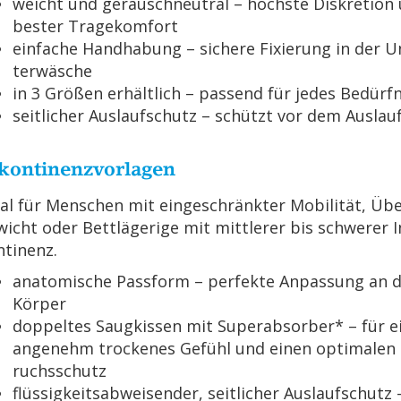
weicht und ge­räusch­neu­tral – höchs­te Dis­kre­ti­on
bes­ter Tra­ge­kom­fort
ein­fa­che Hand­ha­bung – si­che­re Fi­xie­rung in der U
ter­wä­sche
in 3 Grö­ßen er­hält­lich – pas­send für jedes Be­dürf­
seit­li­cher Aus­lauf­schutz – schützt vor dem Aus­lau­
­kon­ti­nenz­vor­la­gen
al für Men­schen mit ein­ge­schränk­ter Mo­bi­li­tät, Üb
wicht oder Bett­lä­ge­ri­ge mit mitt­le­rer bis schwe­rer I
­ti­nenz.
ana­to­mi­sche Pass­form – per­fek­te An­pas­sung an 
Kör­per
dop­pel­tes Saug­kis­sen mit Su­per­ab­sor­ber* – für e
an­ge­nehm tro­cke­nes Ge­fühl und einen op­ti­ma­len
ruchs­schutz
flüs­sig­keits­ab­wei­sen­der, seit­li­cher Aus­lauf­schutz 