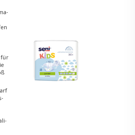
­ma­
fen
 für
ie
oß
darf
s­
li­