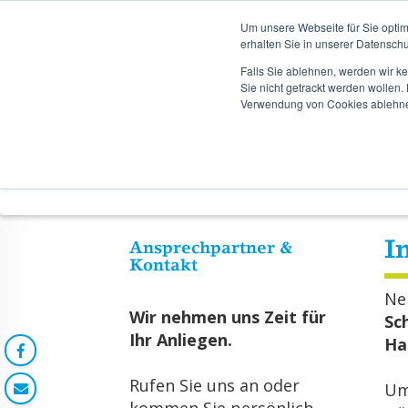
TERMINB
Um unsere Webseite für Sie optim
erhalten Sie in unserer Datenschu
Falls Sie ablehnen, werden wir k
Zum
Zum
Sie nicht getrackt werden wollen
Hauptinhalt
Hauptmenü
Verwendung von Cookies ablehn
springen
springen
Startseite
Orthopädietechnik
Bestellungen
In
Ansprechpartner &
Kontakt
Ne
Wir nehmen uns Zeit für
Sc
Ihr Anliegen.
Har
Rufen Sie uns an oder
Um 