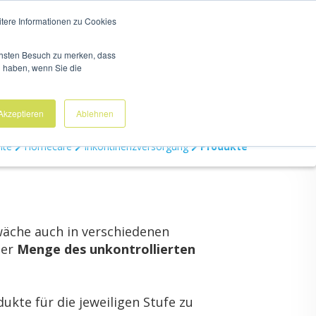
N
UNTERNEHMEN
KARRIERE
ÄRZTE & PARTNER
itere Informationen zu Cookies
ächsten Besuch zu merken, dass
g haben, wenn Sie die
Analysezentrum
Neuroteam
Akzeptieren
Ablehnen
eite
Homecare
Inkontinenzversorgung
Produkte
wä­che auch in ver­schie­de­nen
der
Menge des un­kon­trol­lier­ten
uk­te für die je­wei­li­gen Stufe zu