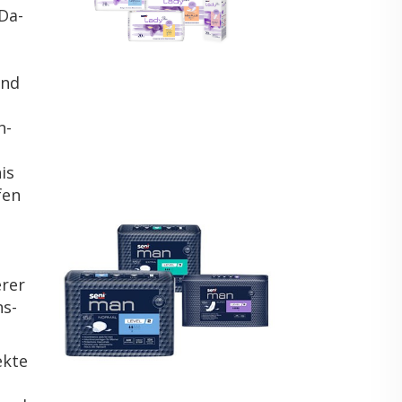
 Da­
und
n­
nis
fen
­rer
ns­
k­te