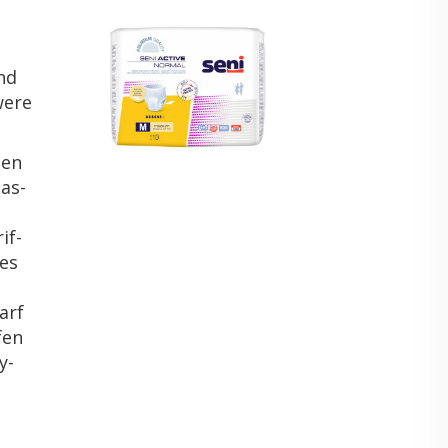
und
we­re
nen
pas­
rif­
des
darf
fen
y­