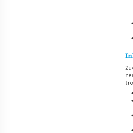
In
Zu­
nen
tro