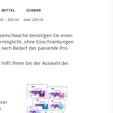
MIT­TEL
SCHWER
00 – 200 ml
über 200 ml
sen­schwä­che be­nö­ti­gen Sie einen
er­mög­licht, ohne Ein­schrän­kun­gen
 je nach Be­darf das pas­sen­de Pro­
hilft Ihnen bei der Aus­wahl der
­rer
e.