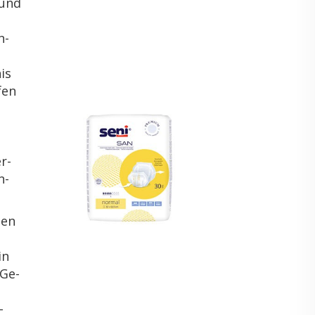
 und
n­
nis
fen
er­
n­
den
in
 Ge­
–