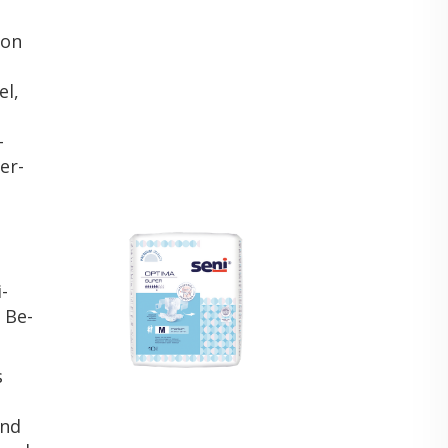
i­on
s
el,
­
er­
i­
e Be­
s
und