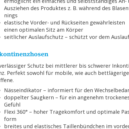
er­mög­licht ein ein­fa­ches und selbst­stän­di­ges An-
Aus­zie­hen des Pro­duk­tes z. B. wäh­rend des Bla­sen­
nings
elas­ti­sche Vor­der- und Rück­sei­ten ge­währ­leis­ten
einen op­ti­ma­len Sitz am Kör­per
seit­li­cher Aus­lauf­schutz – schützt vor dem Aus­lau­
­kon­ti­nenz­ho­sen
ver­läs­si­ger Schutz bei mitt­le­rer bis schwe­rer In­kon­t
z. Per­fekt so­wohl für mo­bi­le, wie auch bett­lä­ge­ri­g
f­fe­ne.
Näs­se­indi­ka­tor – in­for­miert für den Wech­sel­be­da
dop­pel­ter Saug­kern – für ein an­ge­nehm tro­cke­ne
Ge­fühl
Flexi 360° – hoher Tra­ge­kom­fort und op­ti­ma­le Pa
form
brei­tes und elas­ti­sches Tail­len­bünd­chen im vor­de