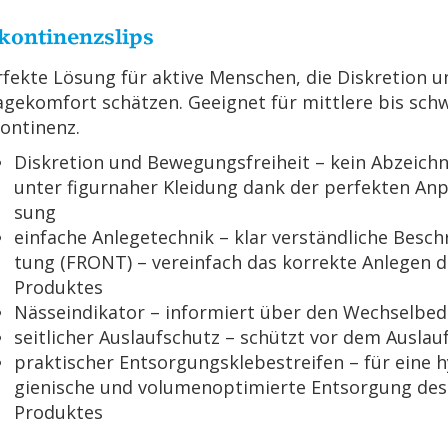
­kon­ti­nenz­slips
­fek­te Lö­sung für ak­ti­ve Men­schen, die Dis­kre­ti­on 
­ge­kom­fort schät­zen. Ge­eig­net für mitt­le­re bis sch
kon­ti­nenz.
Dis­kre­ti­on und Be­we­gungs­frei­heit – kein Ab­zeich­
unter fi­gur­na­her Klei­dung dank der per­fek­ten An­
sung
ein­fa­che An­le­ge­tech­nik – klar ver­ständ­li­che Be­sch
tung (FRONT) – ver­ein­fach das kor­rek­te An­le­gen 
Pro­duk­tes
Näs­se­indi­ka­tor – in­for­miert über den Wech­sel­be­
seit­li­cher Aus­lauf­schutz – schützt vor dem Aus­lau­
prak­ti­scher Ent­sor­gungs­kle­be­strei­fen – für eine h
gie­ni­sche und vo­lu­men­op­ti­mier­te Ent­sor­gung des
Pro­duk­tes