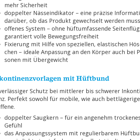
mehr Si­cher­heit
dop­pel­ter Näs­se­indi­ka­tor – eine prä­zi­se In­for­ma­t
dar­über, ob das Pro­dukt ge­wech­selt wer­den mus
of­fe­nes Sys­tem – ohne hüft­um­fas­sen­de Sei­ten­flü­g
ga­ran­tiert volle Be­we­gungs­frei­heit
Fi­xie­rung mit Hilfe von spe­zi­el­len, elas­ti­schen Hös
chen – idea­le An­pas­sung an den Kör­per auch bei P
so­nen mit Über­ge­wicht
­kon­ti­nenz­vor­la­gen mit Hüft­bund
ver­läs­si­ger Schutz bei mitt­le­rer bis schwe­rer In­kon­t
z. Per­fekt so­wohl für mo­bi­le, wie auch bett­lä­ge­ri­g
f­fe­ne.
dop­pel­ter Saug­kern – für ein an­ge­nehm tro­cke­ne
Ge­fühl
das An­pas­sungs­sys­tem mit re­gu­lier­ba­rem Hüft­b