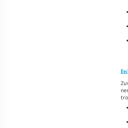
In
Zu­
nen
tro