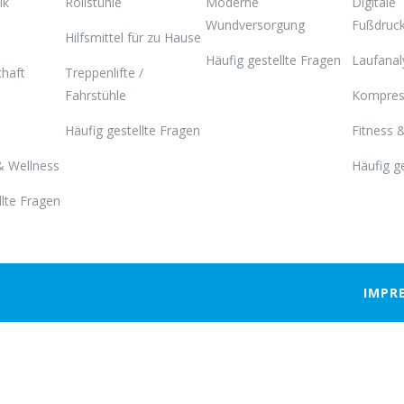
ik
Rollstühle
Moderne
Digitale
Wundversorgung
Fußdruc
Hilfsmittel für zu Hause
Häufig gestellte Fragen
Laufanal
haft
Treppenlifte /
Fahrstühle
Kompres
Häufig gestellte Fragen
Fitness 
& Wellness
Häufig g
llte Fragen
IMPR