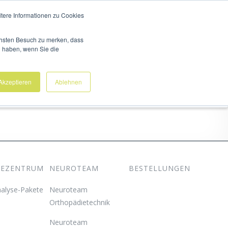
N
UNTERNEHMEN
KARRIERE
ÄRZTE & PARTNER
itere Informationen zu Cookies
ächsten Besuch zu merken, dass
g haben, wenn Sie die
Analysezentrum
Neuroteam
Akzeptieren
Ablehnen
SEZENTRUM
NEUROTEAM
BESTELLUNGEN
alyse-Pakete
Neuroteam
Orthopädietechnik
Neuroteam