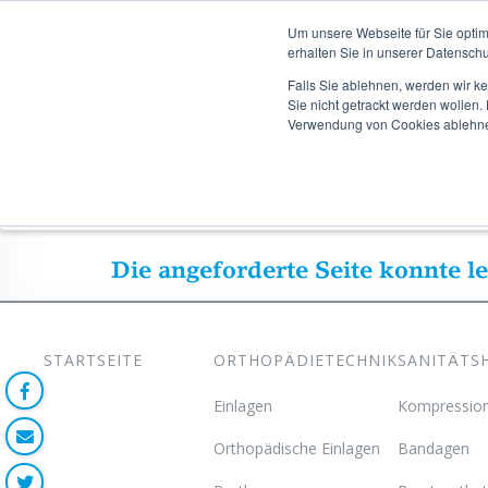
TERMINB
Um unsere Webseite für Sie optim
erhalten Sie in unserer Datenschu
Falls Sie ablehnen, werden wir k
Zum
Zum
Sie nicht getrackt werden wollen
Hauptinhalt
Hauptmenü
Verwendung von Cookies ablehn
springen
springen
Startseite
Orthopädietechnik
Bestellungen
Die angeforderte Seite konnte l
STARTSEITE
ORTHOPÄDIETECHNIK
SANITÄTS
Einlagen
Kompression
Orthopädische Einlagen
Bandagen