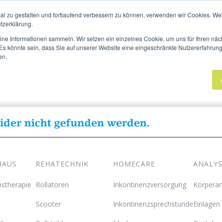
UCHUNG
UNSERE STANDORTE
AKTUELLES
MAGAZI
al zu gestalten und fortlaufend verbessern zu können, verwenden wir Cookies. We
tzerklärung.
eine Informationen sammeln. Wir setzen ein einzelnes Cookie, um uns für Ihren n
. Es könnte sein, dass Sie auf unserer Website eine eingeschränkte Nutzererfahrun
en.
Sanitätshaus
Rehatechnik
Homecare
eider nicht gefunden werden.
HAUS
REHATECHNIK
HOMECARE
ANALY
stherapie
Rollatoren
Inkontinenzversorgung
Körperan
Scooter
Inkontinenzsprechstunde
Einlagen