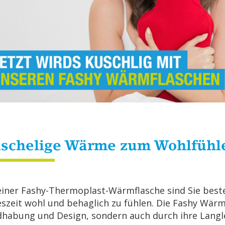
­sche­li­ge Wärme zum Wohl­füh­l
einer Fashy-Ther­mo­plast-Wärm­fla­sche sind Sie bes­te
es­zeit wohl und be­hag­lich zu füh­len. Die Fashy Wärm
­ha­bung und De­sign, son­dern auch durch ihre Lang­le­