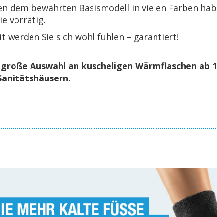
 dem be­währ­ten Ba­sis­mo­dell in vie­len Far­ben habe
ie vor­rä­tig.
 wer­den Sie sich wohl füh­len – ga­ran­tiert!
 große Aus­wahl an ku­sche­li­gen Wärm­fla­schen ab 10
a­ni­täts­häu­sern.