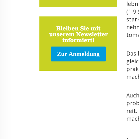
leb­n
(1-9
star
neh­m
Bleiben Sie mit
to­ma
unserem Newsletter
informiert!
Das k
Zur Anmeldung
gleic
prak­
mach
Auch
pro­b
reit.
ma­c