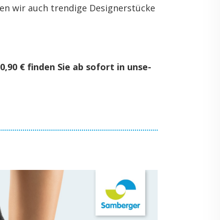
n wir auch tren­di­ge De­si­gner­stü­cke
,90 € fin­den Sie ab so­fort in un­se­