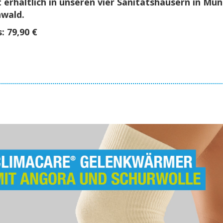
 er­hält­lich in un­se­ren vier Sa­ni­täts­häu­sern in 
­wald.
s: 79,90 €