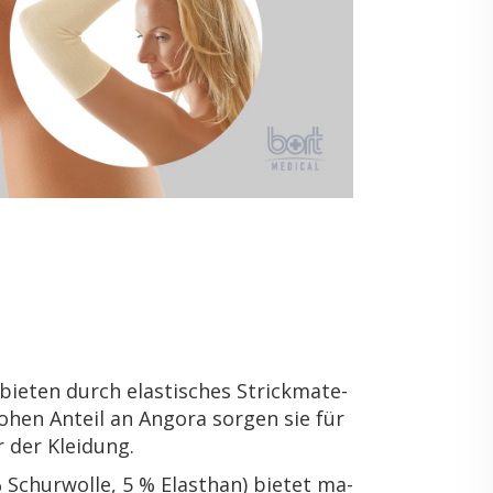
bie­ten durch elas­ti­sches Strick­ma­te­
en An­teil an An­go­ra sor­gen sie für
 der Klei­dung.
% Schur­wol­le, 5 % Elasthan) bie­tet ma­