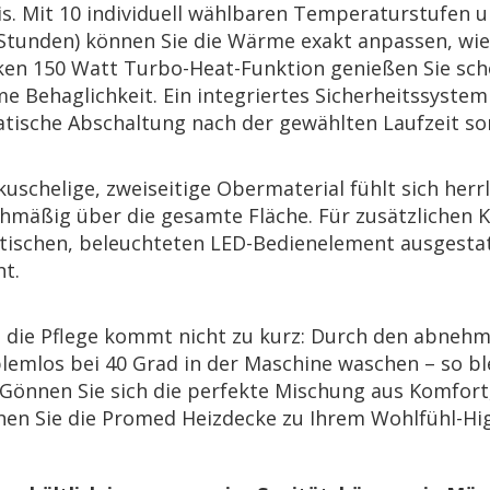
is. Mit 10 in­di­vi­du­ell wähl­ba­ren Tem­pe­ra­tur­stu­fen
 Stun­den) kön­nen Sie die Wärme exakt an­pas­sen, wie 
­ken 150 Watt Turbo-Heat-Funk­ti­on ge­nie­ßen Sie sch
e Be­hag­lich­keit. Ein in­te­grier­tes Si­cher­heits­sys­
­ti­sche Ab­schal­tung nach der ge­wähl­ten Lauf­zeit so
u­sche­li­ge, zwei­sei­ti­ge Ober­ma­te­ri­al fühlt sich h
h­mä­ßig über die ge­sam­te Flä­che. Für zu­sätz­li­chen
ti­schen, be­leuch­te­ten LED-Be­dien­ele­ment aus­ge­stat
t.
 die Pfle­ge kommt nicht zu kurz: Durch den ab­nehm­b
lem­los bei 40 Grad in der Ma­schi­ne wa­schen – so ble
 Gön­nen Sie sich die per­fek­te Mi­schung aus Kom­fort, 
hen Sie die Pro­med Heiz­de­cke zu Ihrem Wohl­fühl-Hig