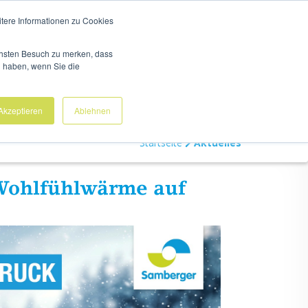
N
UNTERNEHMEN
KARRIERE
ÄRZTE & PARTNER
itere Informationen zu Cookies
ächsten Besuch zu merken, dass
g haben, wenn Sie die
Analysezentrum
Neuroteam
Akzeptieren
Ablehnen
Startseite
Aktuelles
Wohl­fühl­wär­me auf