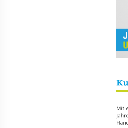
Ku
Mit 
Jah­r
Hand