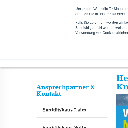
TERMINB
Um unsere Webseite für Sie optim
erhalten Sie in unserer Datenschu
Falls Sie ablehnen, werden wir k
Zum
Zum
Sie nicht getrackt werden wollen
Hauptinhalt
Hauptmenü
Verwendung von Cookies ablehn
springen
springen
Startseite
Orthopädietechnik
Bestellungen
He
Kn
Ansprechpartner &
Kontakt
Sanitätshaus Laim
Sanitätshaus Solln