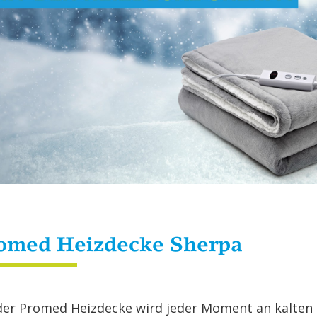
o­med Heiz­de­cke Sher­pa
der Pro­med Heiz­de­cke wird jeder Mo­ment an kal­ten