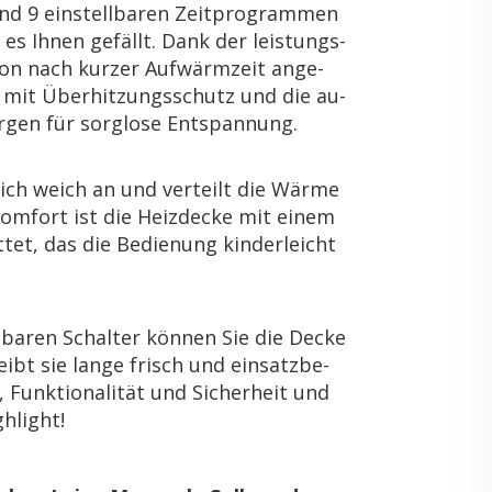
 und 9 ein­stell­ba­ren Zeit­pro­gram­men
es Ihnen ge­fällt. Dank der leis­tungs­
on nach kur­zer Auf­wärm­zeit an­ge­
tem mit Über­hit­zungs­schutz und die au­
r­gen für sorg­lo­se Ent­span­nung.
err­lich weich an und ver­teilt die Wärme
 Kom­fort ist die Heiz­de­cke mit einem
­tet, das die Be­die­nung kin­der­leicht
a­ren Schal­ter kön­nen Sie die Decke
ibt sie lange frisch und ein­satz­be­
Funk­tio­na­li­tät und Si­cher­heit und
h­light!