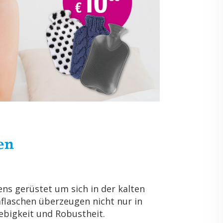
en
ns ge­rüs­tet um sich in der kal­ten
­fla­schen über­zeu­gen nicht nur in
big­keit und Ro­bust­heit.