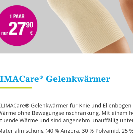
I­MA­Ca­re® Ge­lenk­wär­mer
LI­MA­Ca­re® Ge­lenk­wär­mer für Knie und El­len­bo­gen 
l Wärme ohne Be­we­gungs­ein­schrän­kung. Mit einem hoh
tu­en­de Wärme und sind an­ge­nehm un­auf­fäl­lig unter
a­te­ri­al­mi­schung (40 % An­go­ra, 30 % Po­ly­amid, 25 