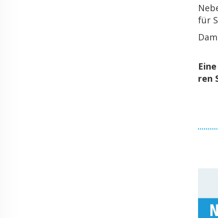
Neben
für S
Damit
Eine
ren S