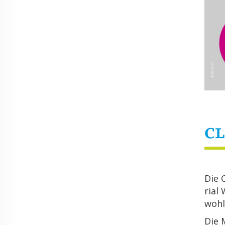
CL
Die C
ri­a
wohl­
Die M