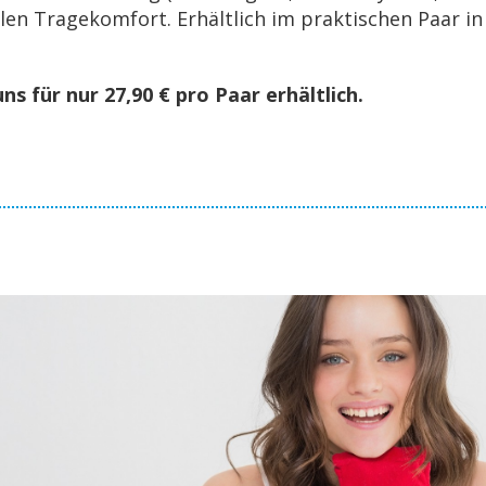
­len Tra­ge­kom­fort. Er­hält­lich im prak­ti­schen Paar
ns für nur 27,90 € pro Paar er­hält­lich.