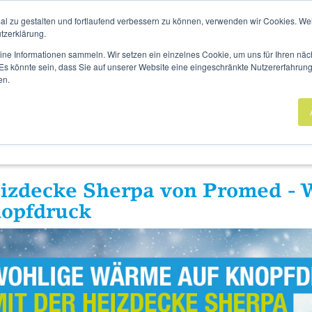
UCHUNG
UNSERE STANDORTE
AKTUELLES
MAGAZI
al zu gestalten und fortlaufend verbessern zu können, verwenden wir Cookies. We
tzerklärung.
eine Informationen sammeln. Wir setzen ein einzelnes Cookie, um uns für Ihren n
. Es könnte sein, dass Sie auf unserer Website eine eingeschränkte Nutzererfahrun
en.
Sanitätshaus
Rehatechnik
Homecare
iz­de­cke Sher­pa von Pro­med - 
opf­druck