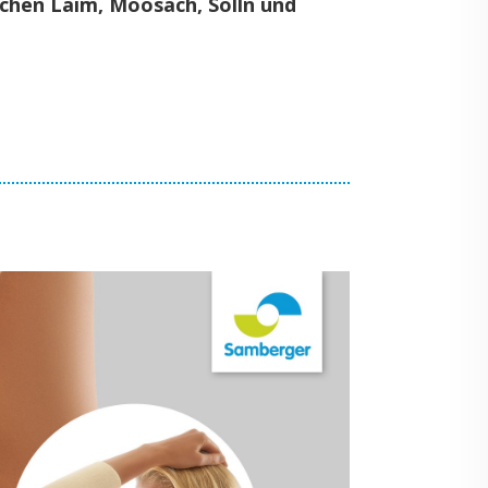
Mün­chen Laim, Moo­sach, Solln und