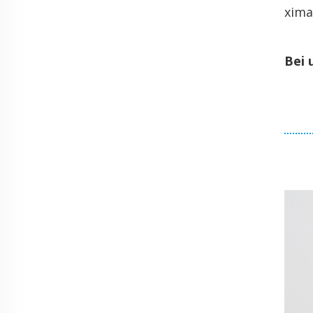
xi­ma
Bei u